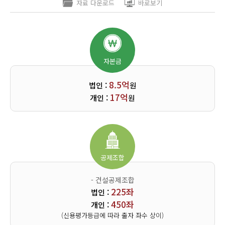
- 건설공제조합
- 건설공제조합
- 건설공제조합
- 건설공제조합
자료 다운로드
바로보기
리시설·
지관리업
붕
131좌
225좌
131좌
94좌
산업·환경설비공사업
법인 :
법인 :
법인 :
법인 :
설계시공업
건축물조립공
188좌
262좌
450좌
262좌
안전진단전
국가유산
개인 :
개인 :
개인 :
개인 :
사업
조경공사업
문기관/
수리업
(신용평가등급에 따라 출자 좌수 상이)
(신용평가등급에 따라 출자 좌수 상이)
(신용평가등급에 따라 출자 좌수 상이)
(신용평가등급에 따라 출자 좌수 상이)
안전점검전
(문화재수
문기관
리업)
자본금
지하수개발
기계설비
·이용시공
성능점검
업
업
8.5억
법인 :
원
기술인력
기술인력
기술인력
기술인력
17억
개인 :
원
12인
5인
6인
6인
이상
이상
이상
이상
공제조합
시설장비
시설장비
시설장비
시설장비
- 건설공제조합
225좌
법인 :
사무실
사무실
사무실
사무실
450좌
개인 :
(신용평가등급에 따라 출자 좌수 상이)