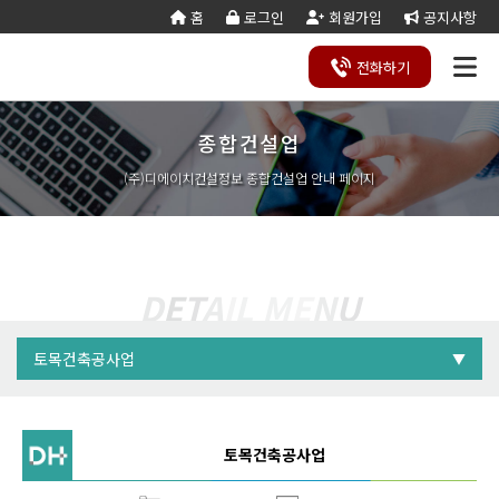
홈
로그인
회원가입
공지사항
산업 · 환경설비공사업
건축공사업
토목공사업
조경공사업
전화
하기
자료 다운로드
자료 다운로드
자료 다운로드
자료 다운로드
바로보기
바로보기
바로보기
바로보기
종합건설업
건설
종
공
회사
국가
전문건설업
실
사업
양도
실질
건설
기
기업
조직
양도
세무
기타공
시
건축
오시
기
건설
연말
등
법
합
제
소개
계약
태
영역
양수
자본
업등
재
진단
도
양수
계산
사업
공
법시
는
업
공무
결
록
법령
건
조
법령
조
리스
금
록서
사
절차
기
능
행규
길
분
서식
산/
절
(주)디에이치건설정보 종합건설업 안내 페이지
지반조성·포
실내건축공
서식
설
합
관계
사
트
계산
식
항
력
칙
할
잔고
차
전기공사업
정보통신
업
서식
기
변
평
별지
·
증명
장공사업
사업
경
가
서식
합
공사업
도장·습식·방
조경식재·시
병
소방시설공
주택건설
건축공사
자본금
자본금
자본금
자본금
수·석공사업
설물공사업
사업
사업자
업
철근·콘크리
구조물해체·
대지조성사
부동산개
토목공사
트공사업
비계공사업
3.5억
8.5억
5억
5억
법인 :
법인 :
법인 :
법인 :
원
원
원
원
D
E
T
A
I
L
M
E
N
U
업자
발업
업
상·하수도설
철도·궤도공
10억
17억
10억
7억
상
개인 :
개인 :
개인 :
개인 :
원
원
원
원
나무병원
석면해제
토목건축
비공사업
사업
담
제거업
공사업
하
철강구조물공
수중·준설공
토목건축공사업
기
▼
산림사업법
에너지절
산업ㆍ환
사업
사업
인
약전문기
경설비공
승강기·삭도
시설물유지
건축공사업
업
사업
공사업
관리업(폐
엔지니어링
정비사업
조경공사
지)
토목공사업
사업자
전문관리
업
공제조합
공제조합
공제조합
공제조합
토목건축공사업
기계설비·가
가스·난방공
업
스공사업
사업
토목건축공사업
개인하수처
승강기유
금속·창호·지