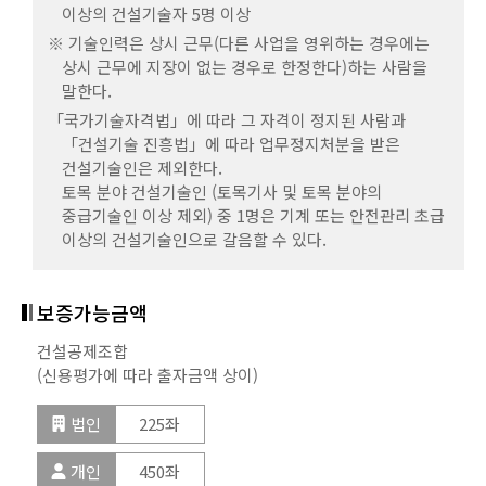
이상의 건설기술자 5명 이상
건설공제조합
「건설기술 진흥법」에 따라 업무정지처분을 받은
(신용평가에 따라 출자금액 상이)
개인
262좌
건설기술인은 제외한다.
※ 기술인력은 상시 근무(다른 사업을 영위하는 경우에는
개인
188좌
상시 근무에 지장이 없는 경우로 한정한다)하는 사람을
법인
131좌
말한다.
시설 · 장비
시설 · 장비
보증가능금액
「국가기술자격법」에 따라 그 자격이 정지된 사람과
개인
262좌
「건설기술 진흥법」에 따라 업무정지처분을 받은
사무실
사무실
건설공제조합
건설기술인은 제외한다.
(신용평가에 따라 출자금액 상이)
토목 분야 건설기술인 (토목기사 및 토목 분야의
시설 · 장비
중급기술인 이상 제외) 중 1명은 기계 또는 안전관리 초급
법인
225좌
이상의 건설기술인으로 갈음할 수 있다.
사무실
개인
450좌
보증가능금액
시설 · 장비
건설공제조합
(신용평가에 따라 출자금액 상이)
사무실
법인
225좌
개인
450좌