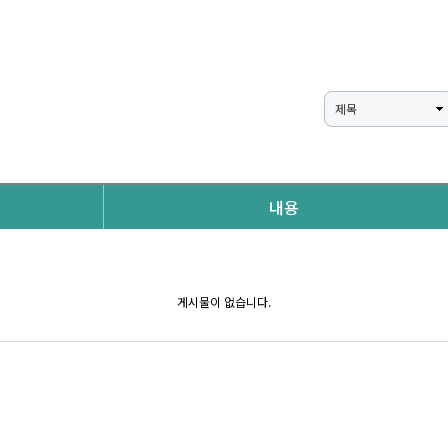
제목
내용
게시물이 없습니다.