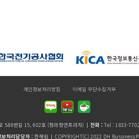
개인정보처리방침
이메일 무단수집거부
586번길 15, 602호 (청라청연프라자)
전화 :
Tel : 1833-770
|
보처리담당자 :
한혜림
COPYRIGHT(C) 2022 DH BussinessPar
|