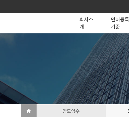
회사소
면허등
개
기준
종합건설업
법인의 종류
건설법 법령서식
회사소개
공제조합
국가계약
건축공사업
지반조성·포장공사업
토목공사업
도장·습식·방수·석공사업
토목건축공사업
철근·콘크리트공사업
산업ㆍ환경설비공사업
상·하수도설비공사업
조경공사업
철강구조물공사업
승강기·삭도공사업
기계설비·가스공사업
금속·창호·지붕
건축물조립공사업
양도양수