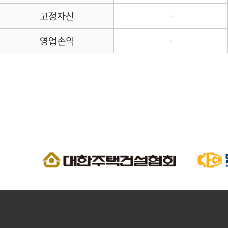
고정자산
-
영업손익
-