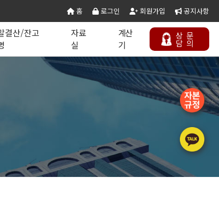
홈
로그인
회원가입
공지사항
말결산/잔고
자료
계산
상
문
담
의
명
실
기
칙 별지서식
타공사업
기업분할·합병
오시는 길
연말결산/잔고증명
건설공무서식
건설컬럼
등록절차
정보통신공사업
주택건설사업자
부동산개발업
석면해제제거업
에너지절약전문기업
상담하기
정비사업전문관리업
승강기유지관리업
국가유산수리업
(문화재수리업)
기계설비성능점검업