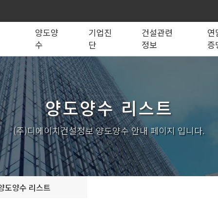
록
양도양
기업진
건설관련
연
수
단
정보
증
법령관계서식
전문건설업
실태조사
실질자본금 계산기
양도양수 리스트
사업영역
건설업등록서식
기재사항변경
양도양수 절차
기업 진단
세무 계산기
조직도
시공능력평가
건축법시행규
기
양도양수 리스트
실내건축공사업
전기공사업
조경식재·시설물공사업
소방시설공사업
구조물해체·비계공사업
대지조성사업자
(주)디에이치건설정보 양도양수 안내 페이지 입니다.
철도·궤도공사업
나무병원
수중·준설공사업
산림사업법인
시설물유지관리업(폐지)
엔지니어링사업자
가스·난방공사업
개인하수처리시설·
설계시공업
안전진단전문기관/
양도양수 리스트
안전점검전문기관
지하수개발·이용시공업