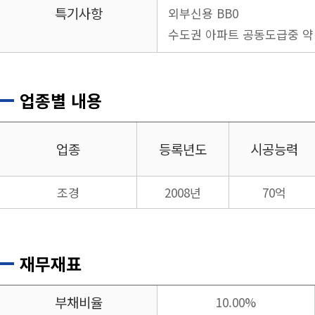
특기사항
외부신용 BB0
수도권 아파트 공동도급중 약 
업종별 내용
업종
등록년도
시공능력
조경
2008년
70억
재무재표
부채비율
10.00%