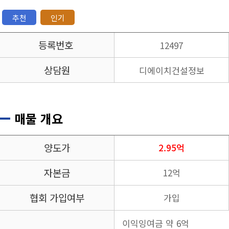
추천
인기
등록번호
12497
상담원
디에이치건설정보
매물 개요
양도가
2.95억
자본금
12억
협회 가입여부
가입
이익잉여금 약 6억