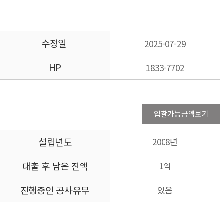
수정일
2025-07-29
HP
1833-7702
입찰가능금액보기
설립년도
2008년
대출 후 남은 잔액
1억
진행중인 공사유무
있음