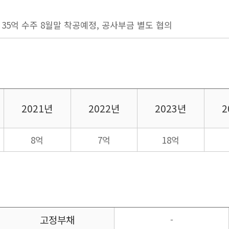
35억 수주 8월말 착공예정, 공사부금 별도 협의
2021년
2022년
2023년
2
8억
7억
18억
고정부채
-