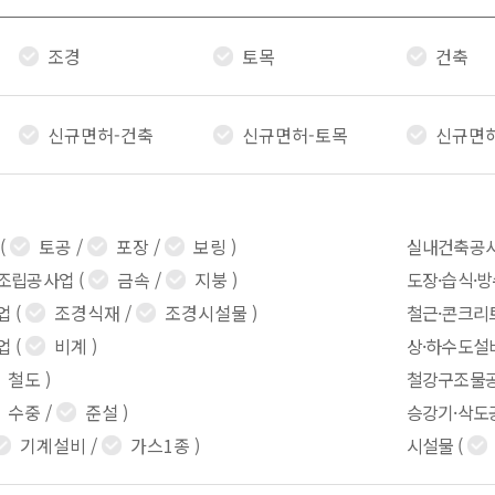
조경
토목
건축
신규면허-건축
신규면허-토목
신규면
(
토공
/
포장
/
보링
)
실내건축공
조립공사업
(
금속
/
지붕
)
도장·습식·
업
(
조경식재
/
조경시설물
)
철근·콘크리
업
(
비계
)
상·하수도설
철도
)
철강구조물
수중
/
준설
)
승강기·삭도
기계설비
/
가스1종
)
시설물
(