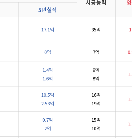
시공능력
양도
5년실적
17.1억
35억
1.1
0억
7억
0.8
1.4억
9억
1.3
1.6억
8억
10.5억
16억
1.3
2.53억
19억
0.7억
15억
1.1
2억
10억