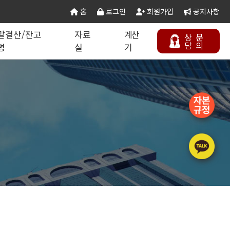
홈
로그인
회원가입
공지사항
말결산/잔고
자료
계산
상
문
담
의
명
실
기
칙 별지서식
타공사업
기업분할·합병
오시는 길
연말결산/잔고증명
건설공무서식
건설컬럼
등록절차
정보통신공사업
주택건설사업자
부동산개발업
석면해제제거업
에너지절약전문기업
상담하기
정비사업전문관리업
승강기유지관리업
국가유산수리업
(문화재수리업)
기계설비성능점검업