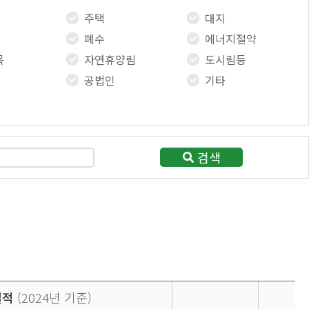
주택
대지
폐수
에너지절약
목
자연휴양림
도시림등
공법인
기타
검색
실적
(2024년 기준)