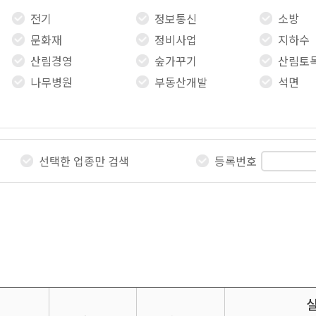
전기
정보통신
소방
문화재
정비사업
지하수
산림경영
숲가꾸기
산림토
나무병원
부동산개발
석면
선택한 업종만 검색
등록번호