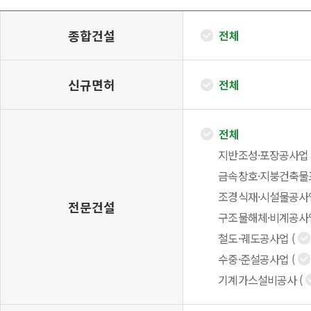
종합건설
전체
신규면허
전체
전체
지반조성·포장공사업
금속창호·지붕건축물
조경식재·시설물공사
전문건설
구조물해체·비계공사
철도·궤도공사업
(
수중·준설공사업
(
기계가스설비공사
(