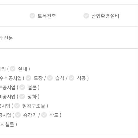
토목건축
산업환경설비
허-전문
사업
(
실내
)
방수·석공사업
(
도장
/
습식
/
석공
)
트공사업
(
철콘
)
비공사업
(
상하
)
공사업
(
철강구조물
)
공사업
(
승강기
/
삭도
)
시설물
)