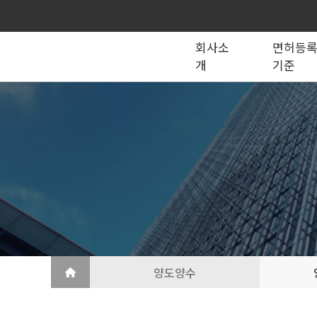
회사소
면허등
개
기준
종합건설업
법인의 종류
건설법 법령서식
회사소개
공제조합
국가계약
건축공사업
지반조성·포장공사업
토목공사업
도장·습식·방수·석공사업
토목건축공사업
철근·콘크리트공사업
산업ㆍ환경설비공사업
상·하수도설비공사업
조경공사업
철강구조물공사업
승강기·삭도공사업
기계설비·가스공사업
금속·창호·지붕
건축물조립공사업
양도양수