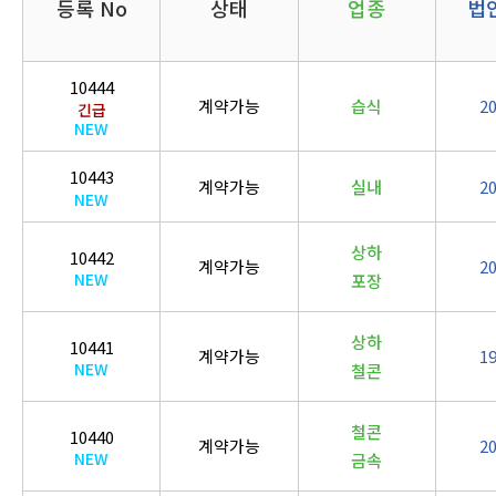
등록 No
상태
업종
법
10444
계약가능
습식
2
긴급
NEW
10443
계약가능
실내
2
NEW
상하
10442
계약가능
2
NEW
포장
상하
10441
계약가능
1
NEW
철콘
철콘
10440
계약가능
2
NEW
금속