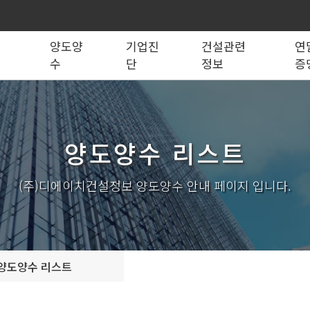
록
양도양
기업진
건설관련
연
수
단
정보
증
법령관계서식
전문건설업
실태조사
실질자본금 계산기
양도양수 리스트
사업영역
건설업등록서식
기재사항변경
양도양수 절차
기업 진단
세무 계산기
조직도
시공능력평가
건축법시행규
기
양도양수 리스트
실내건축공사업
전기공사업
조경식재·시설물공사업
소방시설공사업
구조물해체·비계공사업
대지조성사업자
(주)디에이치건설정보 양도양수 안내 페이지 입니다.
철도·궤도공사업
나무병원
수중·준설공사업
산림사업법인
시설물유지관리업(폐지)
엔지니어링사업자
가스·난방공사업
개인하수처리시설·
설계시공업
안전진단전문기관/
양도양수 리스트
안전점검전문기관
지하수개발·이용시공업